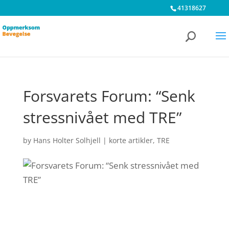
41318627
Forsvarets Forum: “Senk
stressnivået med TRE”
by
Hans Holter Solhjell
|
korte artikler
,
TRE